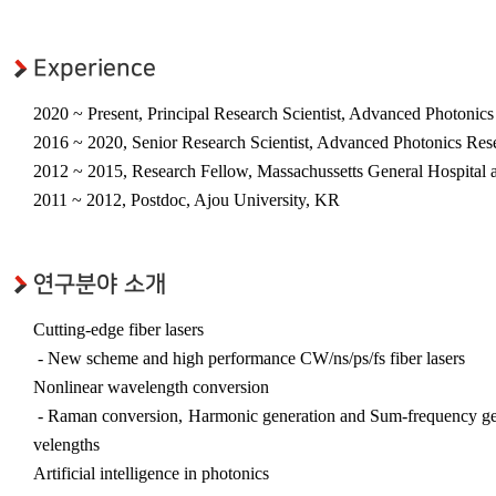
초강력 레이저 플라즈마응용
연구센터
대외협력
Experience
국제협력기관
2020 ~ Present, Principal Research Scientist, Advanced Photonics
국내협력기관
2016 ~ 2020, Senior Research Scientist, Advanced Photonics Rese
2012 ~ 2015, Research Fellow, Massachussetts General Hospital 
관련사이트
2011 ~ 2012, Postdoc, Ajou University, KR
연구분야 소개
Cutting-edge fiber lasers
- New scheme and high performance CW/ns/ps/fs fiber lasers
Nonlinear wavelength conversion
- Raman conversion, Harmonic generation and Sum-frequency gene
velengths
Artificial intelligence in photonics