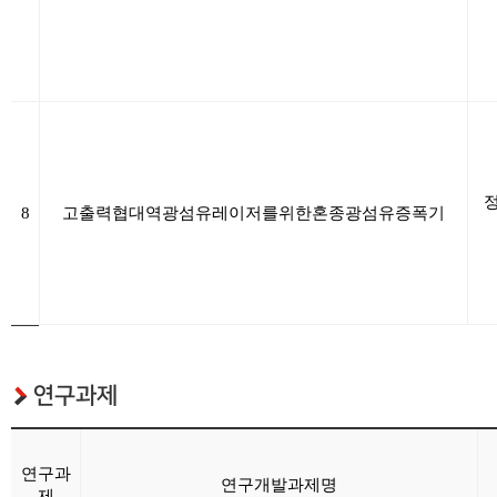
8
고출력
협대역
광섬유
레이저를
위한
혼종
광섬유
증폭기
연구과제
연구과
연구개발과제명
제