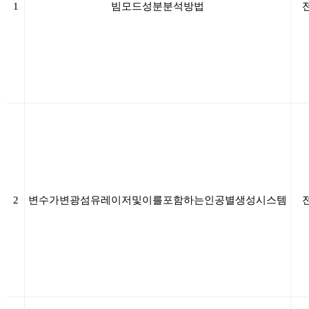
1
빔
모드
성분
분석
방법
2
변수가변
광섬유
레이저
및
이를
포함하는
인공별
생성
시스템