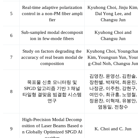
Real-time adaptive polarization
Kyuhong Choi, Jinju Kim
5
control in a non-PM fiber ampli
Dal Yong Lee, and
fier
Changsu Jun
Sub-sampled modal decomposit
Kyuhong Choi and
6
ion in few-mode fibers
Changsu Jun
Study on factors degrading the
Kyuhong Choi, Youngcha
7
accuracy of real beam modal de
Kim, Youngsun Yun, You
composition
g-Chul Noh,
Changsu Ju
김영찬
, 윤영선, 김한솔,
목표물
신호 모니터링 및
장한별, 박재덕, 최윤진,
SPGD 알고리즘 기반 3 채널
나정균, 이주한, 강현구,
8
타일형 결맞음 빔결합 시스템
여민수, 최규홍, 노영철,
연구
정윤찬, 이혁재, 유봉안,
염동일,
전창수
High-Precision Modal Decomp
osition of Laser Beams Based o
9
K. Choi and
C. Jun
n Globally Optimized SPGD Al