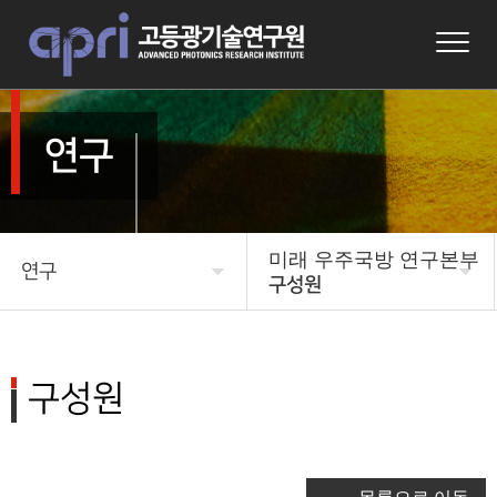
연구
미래 우주국방 연구본부
연구
구성원
APRI 소개
미래 우주국방 연구본부
연구본부소개
연구
구성원
구성원
연구성과
광기반원천 연구부
알림마당