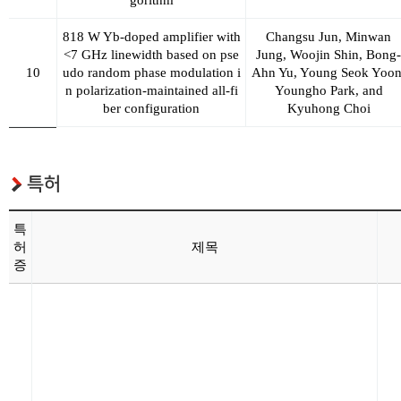
gorithm
818 W Yb-doped amplifier with
Changsu Jun
, Minwan
<7 GHz linewidth based on pse
Jung, Woojin Shin, Bong-
10
udo random phase modulation i
Ahn Yu, Young Seok Yoon
n polarization-maintained all-fi
Youngho Park, and
ber configuration
Kyuhong Choi
특허
특
허
제목
증