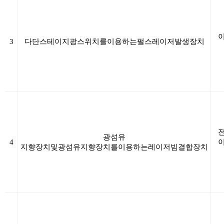
3
다단
스테이지
광스위치를
이용하는
펄스
레이저
발생장치
광섬유
4
지향
장치
및
광섬유
지향장치를
이용하는
레이저빔결합장치