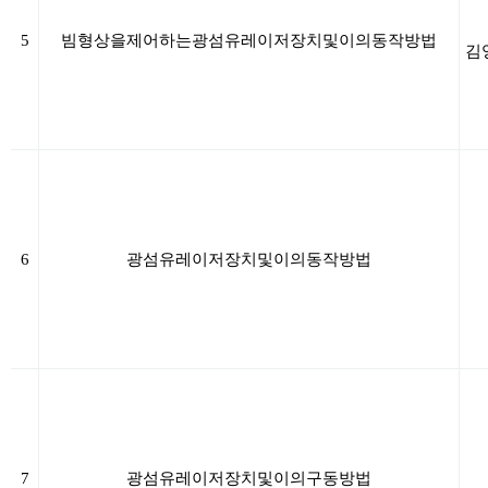
5
빔형상을
제어하는
광섬유
레이저
장치
및
이의
동작
방법
김
6
광섬유
레이저
장치
및
이의
동작
방법
7
광섬유
레이저
장치
및
이의
구동
방법