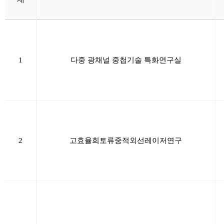
1
다중 광채널 중첩기술 특화연구실
2
고효율
희토류
중적외선
레이저
연구