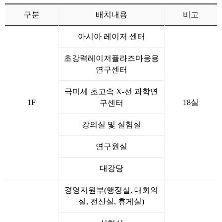
구분
배치내용
비고
아시아 레이저 센터
초강력레이저플라즈마응용
연구센터
극미세 초고속 X-선 과학연
1F
18실
구센터
강의실 및 실험실
연구원실
대강당
경영지원부(행정실, 대회의
실, 전산실, 휴게실)