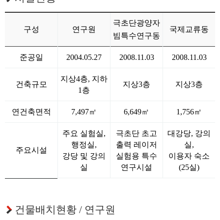
조직도
극초단광양자
구성
연구원
국제교류동
빔특수연구동
시설소개
준공일
2004.05.27
2008.11.03
2008.11.03
CI소개
지상4층, 지하
건축규모
지상3층
지상3층
오시는 길
1층
연건축면적
7,497㎡
6,649㎡
1,756㎡
주요 실험실,
극초단 초고
대강당, 강의
행정실,
출력 레이저
실,
주요시설
강당 및 강의
실험용 특수
이용자 숙소
실
연구시설
(25실)
건물배치현황 / 연구원