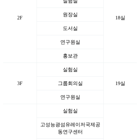
실험실
원장실
2F
18실
도서실
연구원실
홍보관
실험실
3F
그룹회의실
19실
연구원실
실험실
고성능광섬유레이저국제공
동연구센터