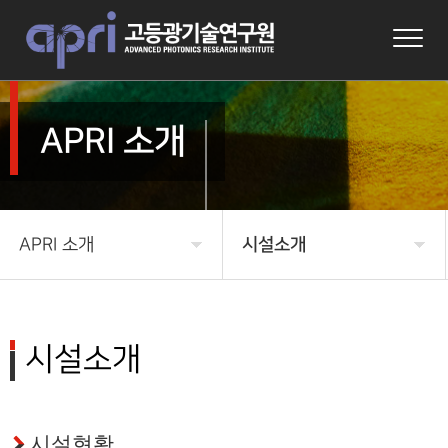
APRI 소개
APRI 소개
시설소개
APRI 소개
인사말
연구
설립배경
시설소개
연구성과
비전 및 임무
시설현황
알림마당
주요연혁