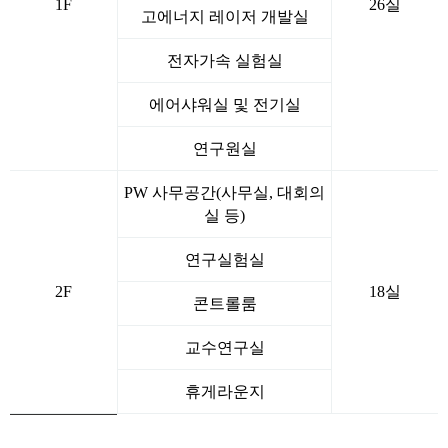
1F
26실
고에너지 레이저 개발실
전자가속 실험실
에어샤워실 및 전기실
연구원실
PW 사무공간(사무실, 대회의
실 등)
연구실험실
2F
18실
콘트롤룸
교수연구실
휴게라운지