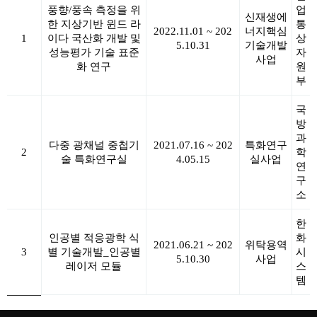
풍향/풍속 측정을 위
업
신재생에
한 지상기반 윈드 라
통
2022.11.01 ~ 202
너지핵심
1
이다 국산화 개발 및
상
5.10.31
기술개발
성능평가 기술 표준
자
사업
화 연구
원
부
국
방
과
다중 광채널 중첩기
2021.07.16 ~ 202
특화연구
2
학
술 특화연구실
4.05.15
실사업
연
구
소
한
인공별 적응광학 식
화
2021.06.21 ~ 202
위탁용역
3
별 기술개발_인공별
시
5.10.30
사업
레이저 모듈
스
템