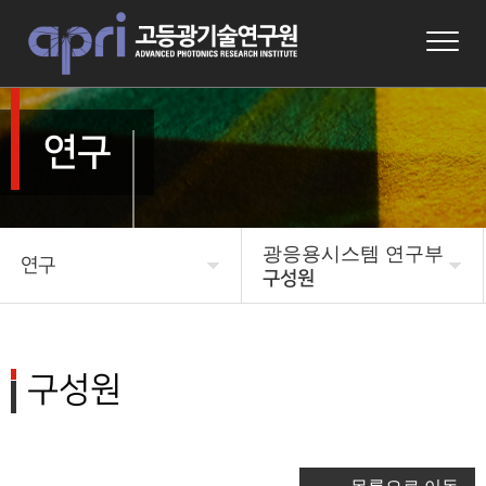
연구
광응용시스템 연구부
연구
구성원
APRI 소개
미래 우주국방 연구본부
연구본부소개
연구
구성원
구성원
연구성과
광기반원천 연구부
알림마당