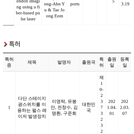
endon imagi
5
ong-Ahn Y
ports
3.19
ng using a fi
u & Tae Jo
ber-based pu
ong Eom
lse laser
특허
특허
특
출원
등록
제목
발명자
출원국
증
허
일
일
제
1
0-
2
다단 스테이지
이영락, 유봉
3
202
202
광스위치를 이
대한민
1
안, 전창수, 김
7
1.04.
2.03.
용하는 펄스 레
국
명환, 구준회
3
01
07
이저 발생장치
2
3
2