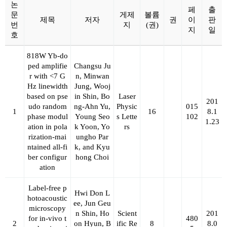
논
페
출
문
게제
볼륨
제목
저자
권
이
판
번
지
(권)
지
일
호
818W Yb-do
ped amplifie
Changsu Ju
r with <7 G
n, Minwan
Hz linewidth
Jung, Wooj
based on pse
in Shin, Bo
Laser
201
udo random
ng-Ahn Yu,
Physic
015
1
16
8.1
phase modul
Young Seo
s Lette
102
1.23
ation in pola
k Yoon, Yo
rs
rization-mai
ungho Par
ntained all-fi
k, and Kyu
ber configur
hong Choi
ation
Label-free p
Hwi Don L
hotoacoustic
ee, Jun Geu
microscopy
n Shin, Ho
Scient
201
for in-vivo t
480
2
on Hyun, B
ific Re
8
8.0