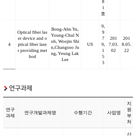
8
1
호
9,
Bong-Ahn Yu,
Optical fiber las
9
Young-Chul N
er device and o
7
201
201
oh, Woojin Shi
4
ptical fiber lase
US
9,
7.03.
8.05.
n,Changsoo Ju
r providing met
1
02
22
ng, Yeung Lak
hod
5
Lee
3
연구과제
지
연구
원
연구개발과제명
수행기간
사업명
과제
부
처
산