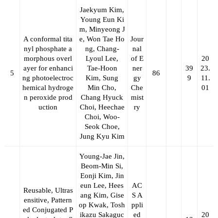
Jaekyum Kim,
Young Eun Ki
m, Minyeong J
A conformal tita
e, Won Tae Ho
Jour
nyl phosphate a
ng,
Chang-
nal
morphous overl
Lyoul Lee
,
of E
20
ayer for enhanci
Tae-Hoon
ner
39
23.
5
86
ng photoelectroc
Kim, Sung
gy
9
11.
hemical hydroge
Min Cho,
Che
01
n peroxide prod
Chang Hyuck
mist
uction
Choi, Heechae
ry
Choi, Woo-
Seok Choe,
Jung Kyu Kim
Young-Jae Jin,
Beom-Min Si,
Eonji Kim, Jin
eun Lee, Hees
AC
Reusable, Ultras
ang Kim, Gise
S A
ensitive, Pattern
op Kwak, Tosh
ppli
ed Conjugated P
ikazu Sakaguc
ed
20