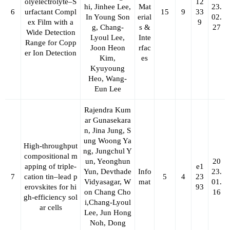
olyelectrolyte–S
12
hi, Jinhee Lee,
Mat
23.
6
urfactant Compl
15
9
33
In Young Son
erial
02.
ex Film with a
9
g,
Chang-
s &
27
Wide Detection
Lyoul Lee
,
Inte
Range for Copp
Joon Heon
rfac
er Ion Detection
Kim,
es
Kyuyoung
Heo, Wang-
Eun Lee
Rajendra Kum
ar Gunasekara
n, Jina Jung, S
ung Woong Ya
High-throughput
ng, Jungchul Y
compositional m
un, Yeonghun
20
apping of triple-
e1
Yun, Devthade
Info
23.
7
cation tin–lead p
5
4
23
Vidyasagar, W
mat
01.
erovskites for hi
93
on Chang Cho
16
gh-efficiency sol
i,
Chang‐Lyoul
ar cells
Lee
, Jun Hong
Noh, Dong