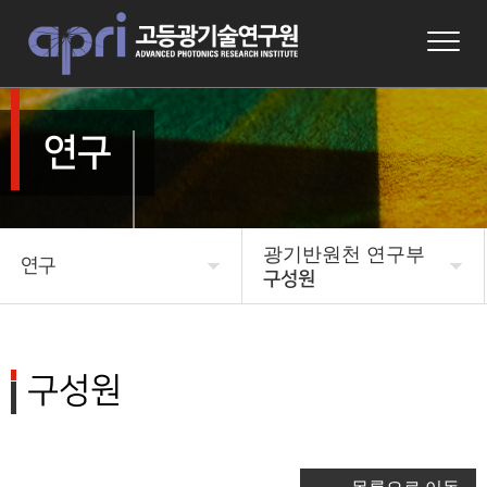
연구
광기반원천 연구부
연구
구성원
APRI 소개
미래 우주국방 연구본부
연구본부소개
연구
구성원
구성원
연구성과
광기반원천 연구부
알림마당