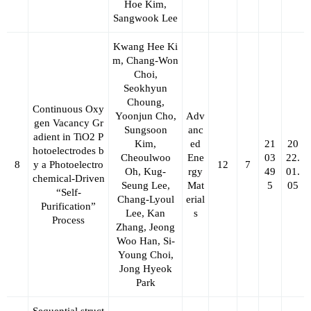
Hoe Kim,
Sangwook Lee
Kwang Hee Ki
m, Chang
‐
Won
Choi,
Seokhyun
Choung,
Continuous Oxy
Yoonjun Cho,
Adv
gen Vacancy Gr
Sungsoon
anc
adient in TiO2 P
Kim,
ed
21
20
hotoelectrodes b
Cheoulwoo
Ene
03
22.
8
y a Photoelectro
12
7
Oh, Kug
‐
rgy
49
01.
chemical
‐
Driven
Seung Lee,
Mat
5
05
“Self
‐
Chang‐Lyoul
erial
Purification”
Lee
, Kan
s
Process
Zhang, Jeong
Woo Han, Si
‐
Young Choi,
Jong Hyeok
Park