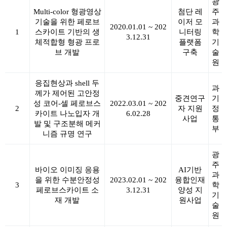
광
Multi-color 형광영상
첨단 레
주
기술을 위한 페로브
이저 모
과
2020.01.01 ~ 202
1
스카이트 기반의 생
니터링
학
3.12.31
체적합형 형광 프로
플랫폼
기
브 개발
구축
술
원
응집현상과 shell 두
과
께가 제어된 고안정
중견연구
기
성 코어-셀 페로브스
2022.03.01 ~ 202
2
자 지원
정
카이트 나노입자 개
6.02.28
사업
통
발 및 구조분해 메커
부
니즘 규명 연구
광
주
바이오 이미징 응용
AI기반
과
을 위한 수분안정성
2023.02.01 ~ 202
융합인재
3
학
페로브스카이트 소
3.12.31
양성 지
기
재 개발
원사업
술
원