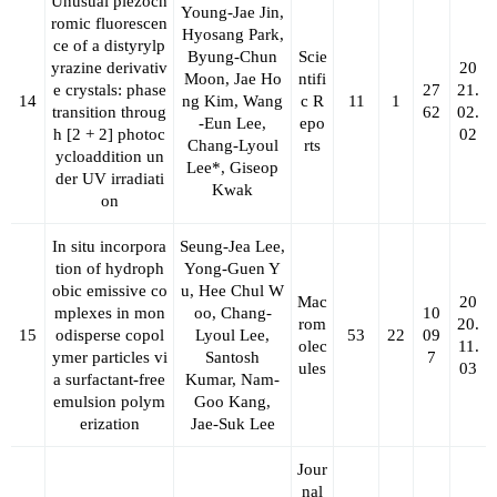
Unusual piezoch
Young-Jae Jin,
romic fluorescen
Hyosang Park,
ce of a distyrylp
Byung-Chun
Scie
yrazine derivativ
20
Moon, Jae Ho
ntifi
e crystals: phase
27
21.
14
ng Kim, Wang
c R
11
1
transition throug
62
02.
-Eun Lee,
epo
h [2 + 2] photoc
02
Chang-Lyoul
rts
ycloaddition un
Lee*
, Giseop
der UV irradiati
Kwak
on
In situ incorpora
Seung-Jea Lee,
tion of hydroph
Yong-Guen Y
obic emissive co
u, Hee Chul W
Mac
20
mplexes in mon
oo,
Chang-
10
rom
20.
15
odisperse copol
Lyoul Lee
,
53
22
09
olec
11.
ymer particles vi
Santosh
7
ules
03
a surfactant-free
Kumar, Nam-
emulsion polym
Goo Kang,
erization
Jae-Suk Lee
Jour
nal