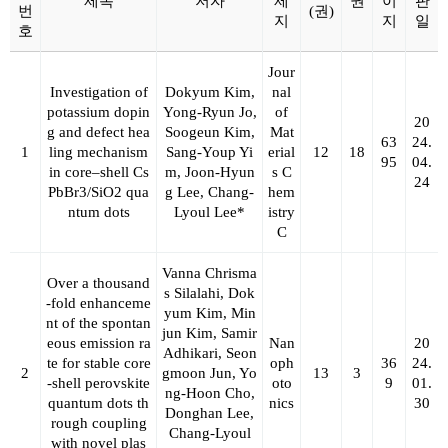
제목
저자
제
권
이
판
번
(권)
지
지
일
호
Jour
Investigation of
Dokyum Kim,
nal
potassium dopin
Yong-Ryun Jo,
of
20
g and defect hea
Soogeun Kim,
Mat
63
24.
1
ling mechanism
Sang-Youp Yi
erial
12
18
95
04.
in core–shell Cs
m, Joon-Hyun
s C
24
PbBr3/SiO2 qua
g Lee,
Chang-
hem
ntum dots
Lyoul Lee*
istry
C
Vanna Chrisma
Over a thousand
s Silalahi, Dok
-fold enhanceme
yum Kim, Min
nt of the spontan
jun Kim, Samir
eous emission ra
Nan
20
Adhikari, Seon
te for stable core
oph
36
24.
2
gmoon Jun, Yo
13
3
-shell perovskite
oto
9
01.
ng-Hoon Cho,
quantum dots th
nics
30
Donghan Lee,
rough coupling
Chang-Lyoul
with novel plas