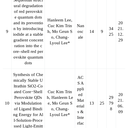
Sequential struct
ural degradation
of red perovskit
e quantum dots
Hanleem Lee,
and its preventio
20
Cuc Kim Trin
Nan
n by introducing
34
21.
9
h, Mo Geun S
osc
14
9
iodide at a stable
25
12.
o,
Chang-
ale
gradient concent
29
Lyoul Lee*
ration into the c
ore–shell red per
ovskite quantum
dots
Synthesis of Che
AC
mically Stable U
S A
ltrathin SiO2‑Co
ppli
ated Core−Shell
Cuc Kim Trin
ed
20
Perovskite QDs
h, Hanleem Le
29
Mat
21.
10
via Modulation
e, Mo Geun S
13
25
79
erial
06.
of Ligand Bindi
o,
Chang-
8
s &
09
ng Energy for Al
Lyoul Lee*
Inte
l-Solution-Proce
rfac
ssed Light-Emitt