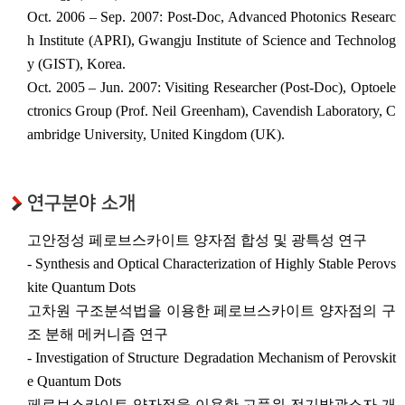
Oct. 2006 – Sep. 2007: Post-Doc, Advanced Photonics Researc
h Institute (APRI), Gwangju Institute of Science and Technolog
y (GIST), Korea.
Oct. 2005 – Jun. 2007: Visiting Researcher (Post-Doc), Optoele
ctronics Group (Prof. Neil Greenham), Cavendish Laboratory, C
ambridge University, United Kingdom (UK).
연구분야 소개
고안정성 페로브스카이트 양자점 합성 및 광특성 연구
- Synthesis and Optical Characterization of Highly Stable Perovs
kite Quantum Dots
고차원 구조분석법을 이용한 페로브스카이트 양자점의 구
조 분해 메커니즘 연구
- Investigation of Structure Degradation Mechanism of Perovskit
e Quantum Dots
페로브스카이트 양자점을 이용한 고품위 전기발광소자 개