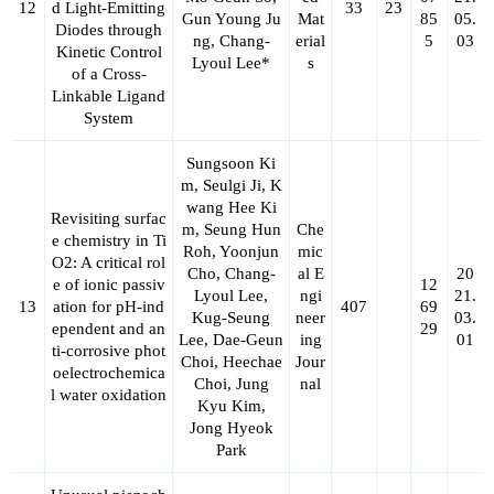
12
d Light
‐
Emitting
33
23
Gun Young Ju
Mat
85
05.
Diodes through
ng,
Chang‐
erial
5
03
Kinetic Control
Lyoul Lee*
s
of a Cross
‐
Linkable Ligand
System
Sungsoon Ki
m, Seulgi Ji, K
wang Hee Ki
Revisiting surfac
m, Seung Hun
Che
e chemistry in Ti
Roh, Yoonjun
mic
O2: A critical rol
Cho,
Chang-
al E
20
e of ionic passiv
12
Lyoul Lee
,
ngi
21.
13
ation for pH-ind
407
69
Kug-Seung
neer
03.
ependent and an
29
Lee, Dae-Geun
ing
01
ti-corrosive phot
Choi, Heechae
Jour
oelectrochemica
Choi, Jung
nal
l water oxidation
Kyu Kim,
Jong Hyeok
Park