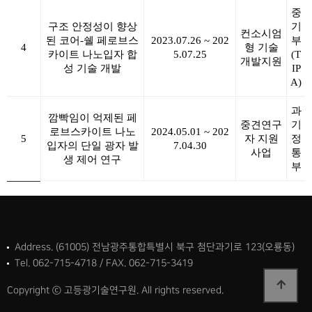
중
구조 안정성이 향상
기
컨소시엄
된 코어-쉘 페로브스
2023.07.26 ~ 202
부
4
형 기술
카이트 나노입자 합
5.07.25
(T
개발지원
성 기술 개발
IP
A)
과
깜빡임이 억제된 페
중견연구
기
로브스카이트 나노
2024.05.01 ~ 202
5
자 지원
정
입자의 단일 광자 발
7.04.30
사업
통
생 제어 연구
부
Address. (61005) 전남광주통합특별시 북구 첨단과기로 123(오룡동)
Tel. 062-715-4718 / FAX. 062-715-3419
Copyright ⓒ 고등광기술연구원. All rights reserved.