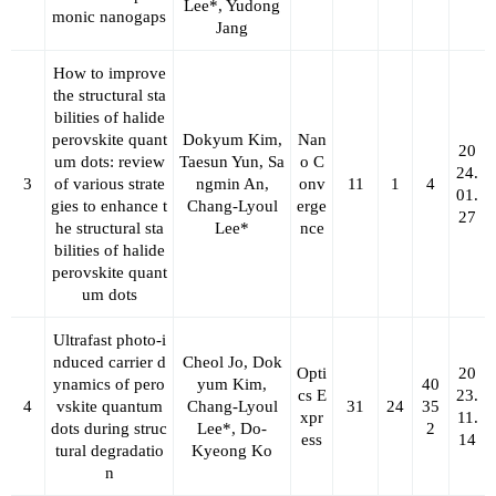
Lee*
, Yudong
monic nanogaps
Jang
How to improve
the structural sta
bilities of halide
perovskite quant
Dokyum Kim,
Nan
20
um dots: review
Taesun Yun, Sa
o C
24.
3
of various strate
ngmin An,
onv
11
1
4
01.
gies to enhance t
Chang-Lyoul
erge
27
he structural sta
Lee*
nce
bilities of halide
perovskite quant
um dots
Ultrafast photo-i
nduced carrier d
Cheol Jo, Dok
Opti
20
ynamics of pero
yum Kim,
40
cs E
23.
4
vskite quantum
Chang-Lyoul
31
24
35
xpr
11.
dots during struc
Lee*
, Do-
2
ess
14
tural degradatio
Kyeong Ko
n