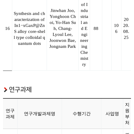
of I
Jinwhan Joo,
ndu
Synthesis and ch
Yonghoon Ch
stria
aracterization of
20
oi, Yo-Han Su
l an
In1−xGaxP@Zn
10
20.
16
h,
Chang-
d E
88
S alloy core-shel
6
08.
Lyoul Lee
,
ngi
l type colloidal q
25
Joonwon Bae,
neer
uantum dots
Jongnam Park
ing
Che
mist
ry
연구과제
지
연구
원
연구개발과제명
수행기간
사업명
과제
부
처