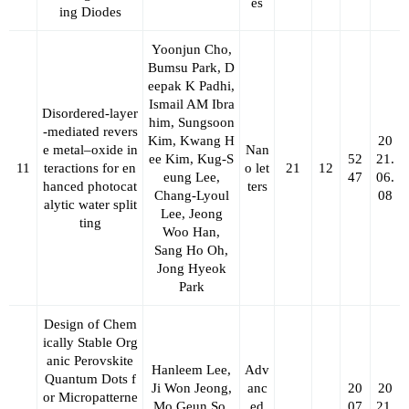
es
ing Diodes
Yoonjun Cho,
Bumsu Park, D
eepak K Padhi,
Ismail AM Ibra
Disordered-layer
him, Sungsoon
-mediated revers
Kim, Kwang H
20
e metal–oxide in
Nan
ee Kim, Kug-S
52
21.
11
teractions for en
o let
21
12
eung Lee,
47
06.
hanced photocat
ters
Chang-Lyoul
08
alytic water split
Lee
, Jeong
ting
Woo Han,
Sang Ho Oh,
Jong Hyeok
Park
Design of Chem
ically Stable Org
anic Perovskite
Hanleem Lee,
Adv
Quantum Dots f
Ji Won Jeong,
anc
20
20
or Micropatterne
Mo Geun So,
ed
07
21.