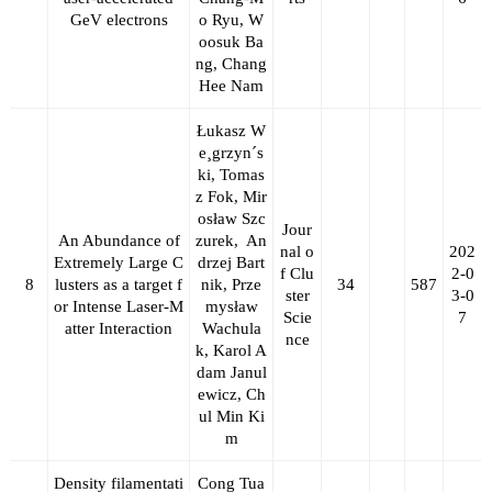
GeV electrons
o Ryu, W
oosuk Ba
ng, Chang
Hee Nam
Łukasz W
e¸grzyn´s
ki, Tomas
z Fok, Mir
osław Szc
Jour
An Abundance of
zurek,
An
nal o
202
Extremely Large C
drzej Bart
f Clu
2-0
8
lusters as a target f
nik, Prze
34
587
ster
3-0
or Intense Laser-M
mysław
Scie
7
atter Interaction
Wachula
nce
k, Karol A
dam Janul
ewicz, Ch
ul Min Ki
m
Density filamentati
Cong Tua