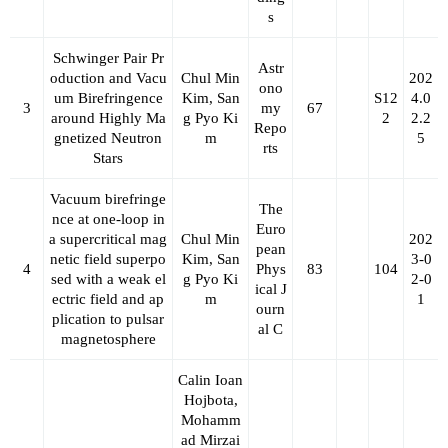
s
Schwinger Pair Pr
Astr
oduction and Vacu
Chul Min
202
ono
um Birefringence
Kim, San
S12
4.0
3
my
67
around Highly Ma
g Pyo Ki
2
2.2
Repo
gnetized Neutron
m
5
rts
Stars
Vacuum birefringe
The
nce at one-loop in
Euro
a supercritical mag
Chul Min
202
pean
netic field superpo
Kim, San
3-0
4
Phys
83
104
sed with a weak el
g Pyo Ki
2-0
ical J
ectric field and ap
m
1
ourn
plication to pulsar
al C
magnetosphere
Calin Ioan
Hojbota,
Mohamm
ad Mirzai