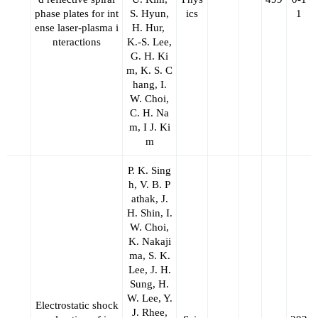
phase plates for int
S. Hyun,
ics
1
ense laser-plasma i
H. Hur,
nteractions
K.-S. Lee,
G. H. Ki
m, K. S. C
hang, I.
W. Choi,
C. H. Na
m, I J. Ki
m
P. K. Sing
h, V. B. P
athak, J.
H. Shin, I.
W. Choi,
K. Nakaji
ma, S. K.
Lee, J. H.
Sung, H.
W. Lee, Y.
Electrostatic shock
J. Rhee,