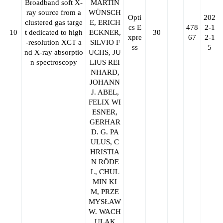
Broadband soft X-
MARTIN
ray source from a
WÜNSCH
Opti
202
clustered gas targe
E, ERICH
cs E
478
2-1
10
t dedicated to high
ECKNER,
30
xpre
67
2-1
-resolution XCT a
SILVIO F
ss
5
nd X-ray absorptio
UCHS, JU
n spectroscopy
LIUS REI
NHARD,
JOHANN
J. ABEL,
FELIX WI
ESNER,
GERHAR
D. G. PA
ULUS, C
HRISTIA
N RÖDE
L, CHUL
MIN KI
M, PRZE
MYSŁAW
W. WACH
ULAK