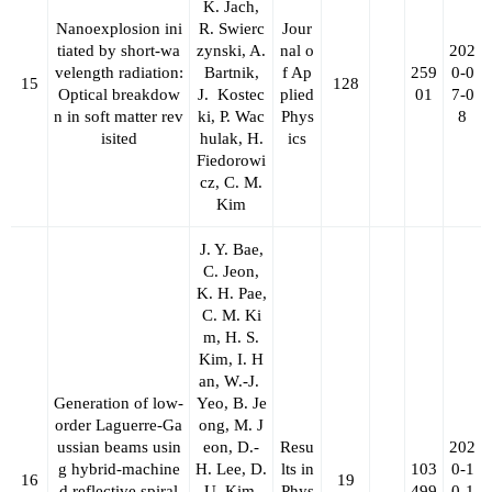
K. Jach,
Nanoexplosion ini
R. Swierc
Jour
tiated by short-wa
zynski, A.
nal o
202
velength radiation:
Bartnik,
f Ap
259
0-0
15
128
Optical breakdow
J.
Kostec
plied
01
7-0
n in soft matter rev
ki, P. Wac
Phys
8
isited
hulak, H.
ics
Fiedorowi
cz, C. M.
Kim
J. Y. Bae,
C. Jeon,
K. H. Pae,
C. M. Ki
m, H. S.
Kim, I. H
an, W.-J.
Generation of low-
Yeo, B. Je
order Laguerre-Ga
ong, M. J
ussian beams usin
eon, D.-
Resu
202
g hybrid-machine
H. Lee, D.
lts in
103
0-1
16
19
d reflective spiral
U. Kim,
Phys
499
0-1