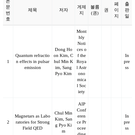
논
페
출
문
게제
볼륨
제목
저자
권
이
판
번
지
(권)
지
일
호
Mont
hly
Noti
Dong Ho
ces o
Quantum refractio
on Kim, C
f the
In
1
n effects in pulsar
hul Min K
Roya
pre
emission
im, Sang
l Astr
ss
Pyo Kim
ono
mica
l Soc
iety
AIP
Conf
Chul Min
Magnetars as Labo
eren
In
Kim, San
2
ratories for Strong
ce Pr
pre
g Pyo Ki
Field QED
ocee
ss
m
ding