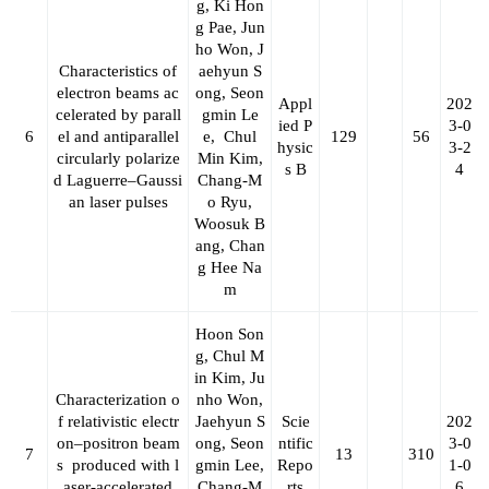
g, Ki Hon
g Pae, Jun
ho Won, J
Characteristics of
aehyun S
electron beams ac
ong, Seon
Appl
202
celerated by parall
gmin Le
ied P
3-0
6
el and antiparallel
e,
Chul
129
56
hysic
3-2
circularly polarize
Min Kim,
s B
4
d Laguerre–Gaussi
Chang‑M
an laser pulses
o Ryu,
Woosuk B
ang, Chan
g Hee Na
m
Hoon Son
g, Chul M
in Kim, Ju
Characterization o
nho Won,
f relativistic electr
Jaehyun S
Scie
202
on–positron beam
ong, Seon
ntific
3-0
7
13
310
s
produced with l
gmin Lee,
Repo
1-0
aser
‑
accelerated
Chang‑M
rts
6