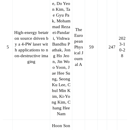
e, Do Yeo
n Kim, Ta
e Gyu Pa
k, Moham
mad Reza
The
High-energy betatr
ei-Pandar
Euro
on source driven b
i, Vishwa
202
pean
y a 4-PW laser wit
Bandhu P
3-1
5
Phys
59
247
h applications to n
athak, Jon
0-2
ical J
on-destructive ima
g Ho Jeo
8
ourn
ging
n, Jin Wo
al A
o Yoon, J
ae Hee Su
ng, Seong
Ku Lee, C
hul Min K
im, Ki-Yo
ng Kim, C
hang Hee
Nam
Hoon Son