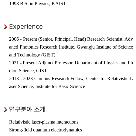
1998 B.S. in Physics, KAIST
초강력 레이저 플라즈마응용
연구센터
대외협력
Experience
국제협력기관
국내협력기관
2006 - Present (Senior, Principal, Head) Research Scientist, Adv
aned Photonics Research Institute, Gwangju Institute of Science
관련사이트
and Technology (GIST)
2021 - Present Adjunct Professor, Department of Physics and Ph
oton Science, GIST
2013 - 2023 Campus Research Fellow, Center for Relativistic L
aser Science, Institute for Basic Science
연구분야 소개
Relativistic laser-plasma interactions
Strong-field quantum electrodynamics