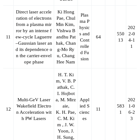
Direct laser accele
Ki Hong
Plas
ration of electrons
Pae, Chul
ma P
from a plasma mir
Min Kim,
hysic
202
ror by an intense f
Vishwa B
s and
550
2-0
11
ew-cycle Laguerre
andhu Pat
64
Cont
13
4-1
–Gaussian laser an
hak, Chan
rolle
1
d its dependence o
g-Mo Ry
d Fu
n the carrier-envel
u, Chang
sion
ope phase
Hee Nam
H. T. Ki
m, V. B. P
athak, C.
I. Hojbot
Multi-GeV Laser
a, M. Mirz
Appl
202
Wakefield Electro
aie,
ied S
583
1-0
12
11
n Acceleration wit
K. H. Pae,
cienc
1
6-2
h PW Lasers
C. M. Ki
es
3
m , J. W.
Yoon, J.
H. Sung,