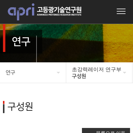
연구
초강력레이저 연구부
연구
구성원
APRI 소개
미래 우주국방 연구본부
연구본부소개
연구
구성원
구성원
연구성과
광기반원천 연구부
알림마당