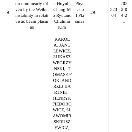
on nonlinearly dri
n Huynh,
Phys
202
ven by the Weibel
Chang-M
ics o
523
2-0
9
29
instability in relati
o Ryu,and
f Pla
04
4-2
vistic beam plasm
Chulmin
smas
1
as
Kim
KAROL
A. JANU
LEWICZ,
ŁUKASZ
WEGRZY
NSKI,
T
OMASZ F
OK, AND
RZEJ BA
RTNIK,
HENRYK
FIEDORO
WICZ, SŁ
AWOMIR
SKRUSZ
EWICZ,