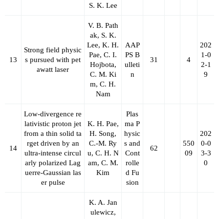
S. K. Lee
V. B. Path
ak, S. K.
Lee, K. H.
AAP
202
Strong field physic
Pae, C. I.
PS B
1-0
13
s pursued with pet
31
4
Hojbota,
ulleti
2-1
awatt laser
C. M. Ki
n
9
m, C. H.
Nam
Low-divergence re
Plas
lativistic proton jet
K. H. Pae,
ma P
from a thin solid ta
H. Song,
hysic
202
rget driven by an
C.-M. Ry
s and
550
0-0
14
62
ultra-intense circul
u, C. H. N
Cont
09
3-3
arly polarized Lag
am, C. M.
rolle
0
uerre-Gaussian las
Kim
d Fu
er pulse
sion
K. A. Jan
ulewicz,