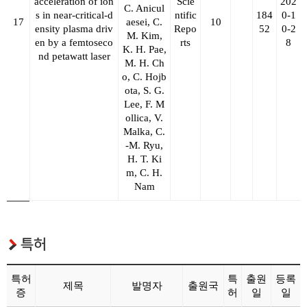
acceleration of ion
Scie
202
C. Anicul
s in near-critical-d
ntific
184
0-1
17
aesei, C.
10
ensity plasma driv
Repo
52
0-2
M. Kim,
en by a femtoseco
rts
8
K. H. Pae,
nd petawatt laser
M. H. Ch
o, C. Hojb
ota, S. G.
Lee, F. M
ollica, V.
Malka, C.
-M. Ryu,
H. T. Ki
m, C. H.
Nam
특허
특허
특
출원
등록
제목
발명자
출원국
증
허
일
일