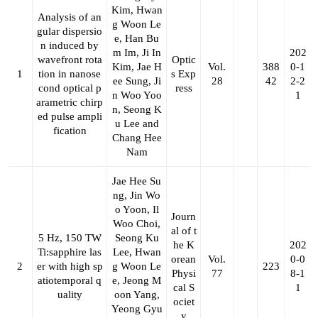
Kim, Hwan
Analysis of an
g Woon Le
gular dispersio
e, Han Bu
n induced by
m Im, Ji In
202
wavefront rota
Optic
Kim, Jae H
Vol.
388
0-1
1
tion in nanose
s Exp
ee Sung, Ji
28
42
2-2
cond optical p
ress
n Woo Yoo
1
arametric chirp
n, Seong K
ed pulse ampli
u Lee and
fication
Chang Hee
Nam
Jae Hee Su
ng, Jin Wo
o Yoon, Il
Journ
Woo Choi,
al of t
5 Hz, 150 TW
Seong Ku
he K
202
Ti:sapphire las
Lee, Hwan
orean
Vol.
0-0
2
er with high sp
g Woon Le
223
Physi
77
8-1
atiotemporal q
e, Jeong M
cal S
1
uality
oon Yang,
ociet
Yeong Gyu
y