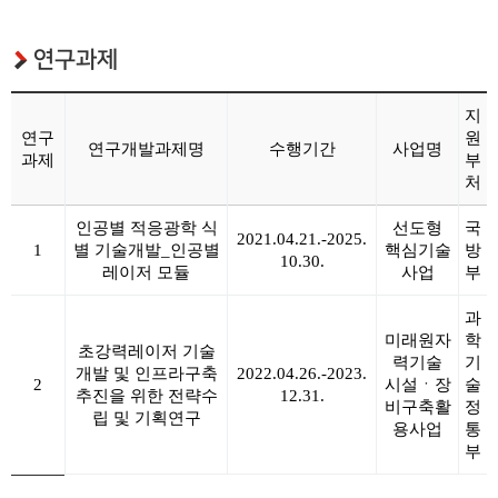
연구과제
지
연구
원
연구개발과제명
수행기간
사업명
과제
부
처
인공별 적응광학 식
선도형
국
2021.04.21.-2025.
1
별 기술개발_인공별
핵심기술
방
10.30.
레이저 모듈
사업
부
과
미래원자
학
초강력레이저 기술
력기술
기
개발 및 인프라구축
2022.04.26.-2023.
2
시설ㆍ장
술
추진을 위한 전략수
12.31.
비구축활
정
립 및 기획연구
용사업
통
부