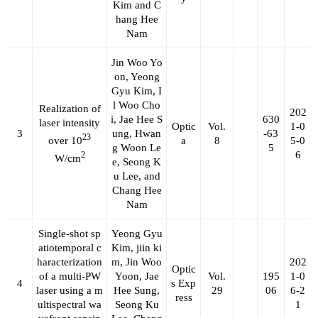
Kim and C
hang Hee
Nam
Jin Woo Yo
on, Yeong
Gyu Kim, I
l Woo Cho
Realization of
202
i, Jae Hee S
630
laser intensity
Optic
Vol.
1-0
3
ung, Hwan
-63
23
over 10
a
8
5-0
g Woon Le
5
6
2
W/cm
e, Seong K
u Lee, and
Chang Hee
Nam
Single-shot sp
Yeong Gyu
atiotemporal c
Kim, jiin ki
haracterization
m, Jin Woo
202
Optic
of a multi-PW
Yoon, Jae
Vol.
195
1-0
4
s Exp
laser using a m
Hee Sung,
29
06
6-2
ress
ultispectral wa
Seong Ku
1