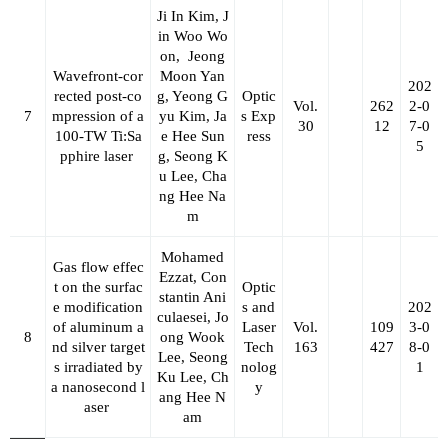
Ji In Kim, J
in Woo Wo
on,
Jeong
Wavefront-cor
Moon Yan
202
rected post-co
g, Yeong G
Optic
Vol.
262
2-0
7
mpression of a
yu Kim, Ja
s Exp
30
12
7-0
100-TW Ti:Sa
e Hee Sun
ress
5
pphire laser
g, Seong K
u Lee, Cha
ng Hee Na
m
Mohamed
Gas flow effec
Ezzat, Con
t on the surfac
Optic
stantin Ani
e modification
s and
202
culaesei, Jo
of aluminum a
Laser
Vol.
109
3-0
8
ong Wook
nd silver target
Tech
163
427
8-0
Lee, Seong
s irradiated by
nolog
1
Ku Lee, Ch
a nanosecond l
y
ang Hee N
aser
am