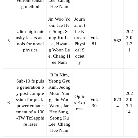
vefront sensin
Lee, Chang
g method
Hee Nam
Jin Woo Yo
Journ
on, Jae He
al of t
Ultra‑high inte
e Sung, Se
he K
202
nsity lasers as t
ong Ku Le
orean
Vol.
2-0
5
562
ools for novel
e, Hwan
Physi
81
1-2
physics
g Woon Le
cal S
1
e, Chang H
ociet
ee Nam
y
Ji In Kim,
Sub-10 fs puls
Yeong Gyu
e generation b
Kim, Jeong
y post-compre
Moon Yan
202
Optic
ssion for peak-
g, Jin Woo
Vol.
873
2-0
6
s Exp
power enhanc
Woon, Jae
30
4
3-1
ress
ement of a 100
Hee Sung,
4
-TW Ti:Sapphi
Seong Ku
re laser
Lee, Chang
Hee Nam