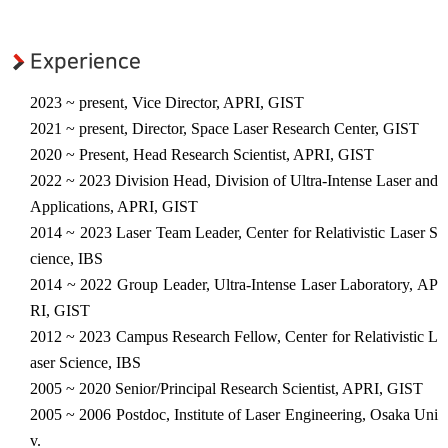
초강력 레이저 플라즈마응용
연구센터
대외협력
Experience
국제협력기관
2023 ~ present, Vice Director, APRI, GIST
국내협력기관
2021 ~ present, Director, Space Laser Research Center, GIST
2020 ~ Present, Head Research Scientist, APRI, GIST
관련사이트
2022 ~ 2023 Division Head, Division of Ultra-Intense Laser and
Applications, APRI, GIST
2014 ~ 2023 Laser Team Leader, Center for Relativistic Laser S
cience, IBS
2014 ~ 2022 Group Leader, Ultra-Intense Laser Laboratory, AP
RI, GIST
2012 ~ 2023 Campus Research Fellow, Center for Relativistic L
aser Science, IBS
2005 ~ 2020 Senior/Principal Research Scientist, APRI, GIST
2005 ~ 2006 Postdoc, Institute of Laser Engineering, Osaka Uni
v.