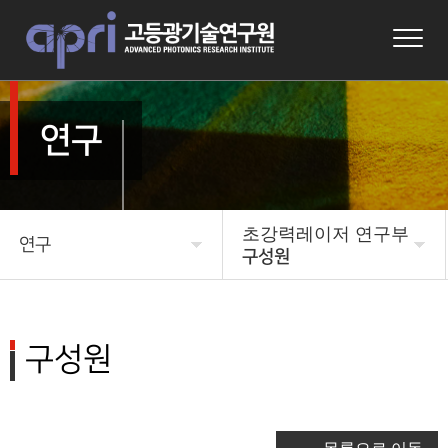
연구
초강력레이저 연구부
연구
구성원
APRI 소개
미래 우주국방 연구본부
연구본부소개
연구
구성원
구성원
연구성과
광기반원천 연구부
알림마당