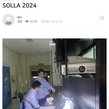
SOLLA 2024
Gallery
Contact
apri
0건
303회
25-04-14 15:15