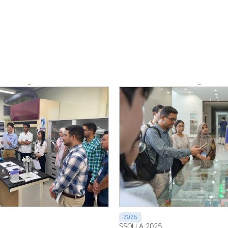
mic Programs
ram & Information
ery
act
...
...
2025
SSOLLA 2025