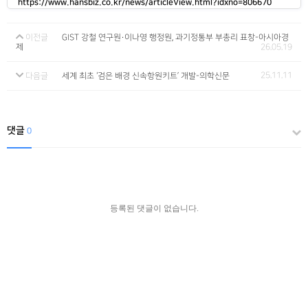
https://www.hansbiz.co.kr/news/articleView.html?idxno=806670
이전글
GIST 강철 연구원·이나영 행정원, 과기정통부 부총리 표창-아시아경
제
26.05.19
25.11.11
다음글
세계 최초 ‘검은 배경 신속항원키트’ 개발-의학신문
댓글
0
등록된 댓글이 없습니다.