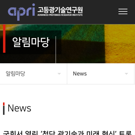
알림마당
알림마당
News
APRI 소개
News
연구
자료실
News
연구성과
Academic Programs
Program & Information
국회서 열린 ‘첨단 광기술과 미래 혁신’ 토론
알림마당