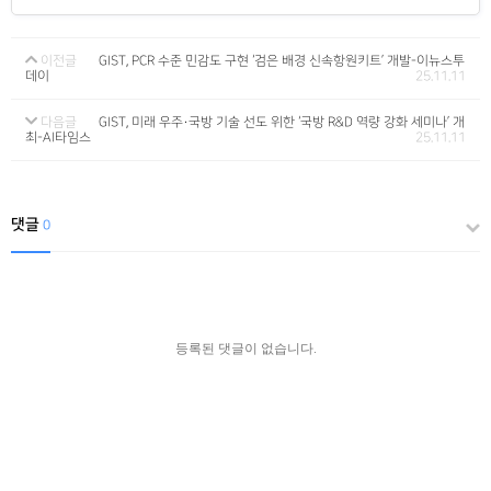
이전글
GIST, PCR 수준 민감도 구현 ‘검은 배경 신속항원키트’ 개발-이뉴스투
데이
25.11.11
다음글
GIST, 미래 우주·국방 기술 선도 위한 ‘국방 R&D 역량 강화 세미나’ 개
최-AI타임스
25.11.11
댓글
0
등록된 댓글이 없습니다.