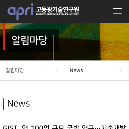
알림마당
알림마당
News
APRI 소개
News
연구
자료실
News
연구성과
Academic Programs
Program & Information
GIST, 연 100억 규모 국방 연구…기술개발
알림마당