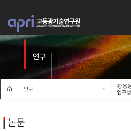
연구
광응
연구
연구성
APRI 소개
미래 
연구
연구
논문
구성