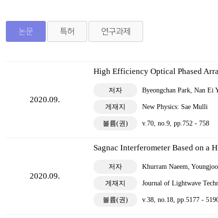
연구성과
광기반
알림마당
논문
특허
연구과제
연구
구성
연구
High Efficiency Optical Phased Arr
광응용
저자
Byeongchan Park, Nan Ei Y
2020.09.
연구
게재지
New Physics: Sae Mulli
구성
볼륨(권)
v.70, no.9, pp.752 - 758
연구
Sagnac Interferometer Based on a H
초강력
저자
Khurram Naeem, Youngjoo
연구
2020.09.
게재지
Journal of Lightwave Tech
구성
볼륨(권)
v.38, no.18, pp.5177 - 519
연구