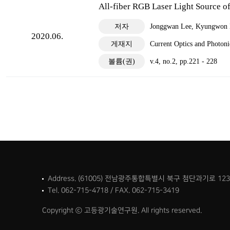
연구센
All-fiber RGB Laser Light Source o
우주
저자
Jonggwan Lee, Kyungwon K
2020.06.
초강
게재지
Current Optics and Photoni
대외협
볼륨(권)
v.4, no.2, pp.221 - 228
국제
국내
관련
Address. (61005) 전남광주통합특별시 북구 첨단과기로 12
Tel. 062-715-4718 / FAX. 062-715-3419
Copyright ⓒ 고등광기술연구원. All rights reserved.