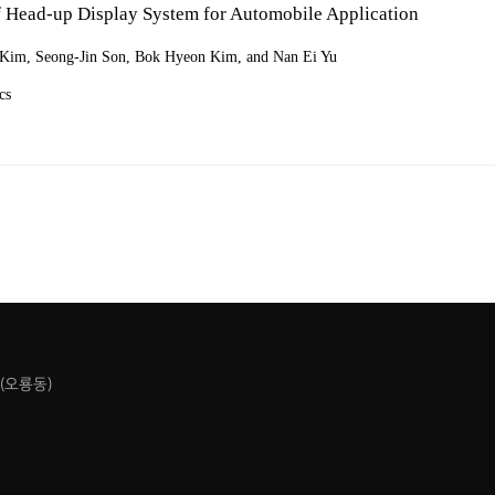
터
f Head-up Display System for Automobile Application
레이저 연구센터
im, Seong-Jin Son, Bok Hyeon Kim, and Nan Ei Yu
력 레이저 플라즈마응용연구센터
cs
력
협력기관
협력기관
사이트
3(오룡동)