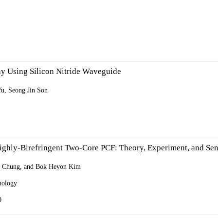
원천 연구부
부소개
원
성과
ay Using Silicon Nitride Waveguide
시스템 연구부
u, Seong Jin Son
부소개
원
성과
ighly-Birefringent Two-Core PCF: Theory, Experiment, and Sen
레이저 연구부
 Chung, and Bok Heyon Kim
부소개
nology
원
0
성과