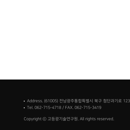
연구센
우주
초강
대외협
국제
국내
관련
Address. (61005) 전남광주통합특별시 북구 첨단과기로 12
Tel. 062-715-4718 / FAX. 062-715-3419
Copyright ⓒ 고등광기술연구원. All rights reserved.