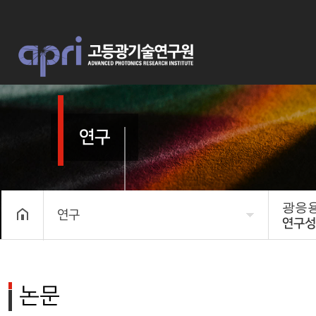
연구
광응
연구
연구성
APRI 소개
미래 
연구
연구
논문
구성