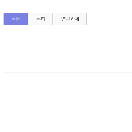
연구성과
광기반
알림마당
논문
특허
연구과제
연구
구성
연구
광응용
연구
구성
연구
초강력
연구
구성
연구